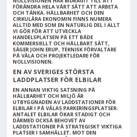
NOLLVISIONEN HAR BIDRAGIT TILL ATT
FÖRÄNDRA HELA VÅRT SÄTT ATT ARBETA
OCH TÄNKA. HÅLLBARHET OCH DEN
CIRKULÄRA EKONOMIN FINNS NUMERA
ALLTID MED SOM EN NATURLIG DEL I ALLT
VI GÖR FÖR ATT UTVECKLA
HANDELSPLATSEN PÅ ETT BÅDE
KOMMERSIELLT OCH HÅLLBART SÄTT,
SÄGER JOHN ERUP, TEKNISK FÖRVALTARE
PÅ VÄLA OCH PROJEKTLEDARE FÖR
NOLLVISIONEN.
EN AV SVERIGES STÖRSTA
LADDPLATSER FÖR ELBILAR
EN ANNAN VIKTIG SATSNING PÅ
HÅLLBARHET OCH MILJÖ ÄR
UTBYGGNADEN AV LADDSTATIONER FÖR
ELBILAR I PÅ VÄLAS PARKERINGSPLATSER.
ANTALET ELBILAR ÖKAR STADIGT OCH
DÄRMED OCKSÅ BEHOVET AV
LADDSTATIONER PÅ STRATEGISKT VIKTIGA
PLATSER I SAMHÄLLET. MOT DEN