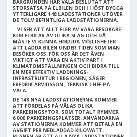
BAKGRUNDEN HAR VÄLA BESLUTAT ATT
STORSATSA PÅ ELBILEN OCH I HÖST BYGGA
YTTERLIGARE 148 LADDSTATIONER UTÖVER
DE TOLV BEFINTLIGA LADDSTATIONERNA.
– VI SER ATT ALLT FLER AV VÅRA BESÖKARE
KÖR ELBILAR AV OLIKA SLAG OCH DÅ
MÅSTE VI KUNNA ERBJUDA MÖJLIGHETER
ATT LADDA BILEN UNDER TIDEN SOM MAN
BESÖKER OSS. FÖR OSS ÄR DET ÄVEN
VIKTIGT ATT VARA EN AKTIV PART I
KLIMATOMSTÄLLNINGEN OCH BIDRA TILL
EN MER EFFEKTIV LADDNINGS­
INFRASTRUKTUR I REGIONEN, SÄGER
FREDRIK ARVIDSSON, TEKNISK CHEF PÅ
VÄLA.
DE 148 NYA LADDSTATIONERNA KOMMER
ATT FÖRDELAS PÅ VÄLAS OLIKA
PARKERINGSYTOR, SOM TOTALT RYMMER
6 000 PARKERINGSPLATSER. ANVÄNDARNA
AV STATIONERNA KOMMER ATT BETALA EN
AVGIFT PER NEDLADDAD KILOWATT.
PLANEN ÄR ATT ALLA NYA LADDSTATIONER