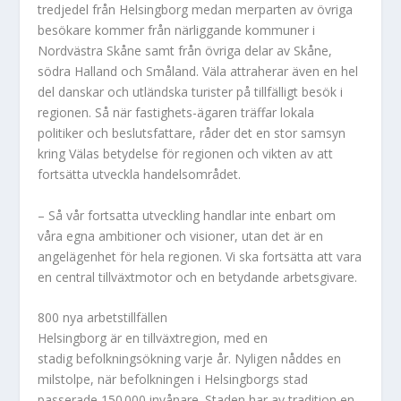
tredjedel från Helsingborg medan merparten av övriga
besökare kommer från närliggande kommuner i
Nordvästra Skåne samt från övriga delar av Skåne,
södra Halland och Småland. Väla attraherar även en hel
del danskar och utländska turister på tillfälligt besök i
regionen. Så när fastighets-ägaren träffar lokala
politiker och beslutsfattare, råder det en stor samsyn
kring Välas betydelse för regionen och vikten av att
fortsätta utveckla handelsområdet.
– Så vår fortsatta utveckling handlar inte enbart om
våra egna ambitioner och visioner, utan det är en
angelägenhet för hela regionen. Vi ska fortsätta att vara
en central tillväxtmotor och en betydande arbetsgivare.
800 nya arbetstillfällen
Helsingborg är en tillväxtregion, med en
stadig befolkningsökning varje år. Nyligen nåddes en
milstolpe, när befolkningen i Helsingborgs stad
passerade 150 000 invånare. Staden har av tradition en