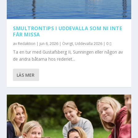
SMULTRONTIPS I UDDEVALLA SOM NI INTE
FÅR MISSA
av
Redaktion
|
jun 6, 2026
|
Övrigt
,
Uddevalla 2026
|
0
Ta en tur med Gustafsberg II, Sunningen eller någon av
de andra båtarna hos rederiet...
LÄS MER