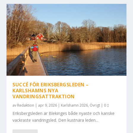
SUCCÉ FÖR ERIKSBERGSLEDEN –
KARLSHAMNS NYA
VANDRINGSATTRAKTION
av
Redaktion
|
apr 9, 2026
|
Karlshamn 2026
,
Övrigt
|
0
Eriksbergsleden är Blekinges både nyaste och kanske
vackraste vandringsled. Den kustnära leden...