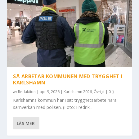
SÅ ARBETAR KOMMUNEN MED TRYGGHET I
KARLSHAMN
av
Redaktion
|
apr 9, 2026
|
Karlshamn 2026
,
Övrigt
|
0
Karlshamns kommun har i sitt trygghets­arbete nära
samverkan med polisen. (Foto: Fredrik...
LÄS MER