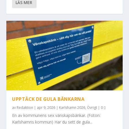
LÄS MER
UPPTÄCK DE GULA BÄNKARNA
av
Redaktion
|
apr 9, 2026
|
Karlshamn 2026
,
Övrigt
|
0
En av kommunens sex vänskapsbänkar. (Foton:
Karlshamns kommun) Har du sett de gula...