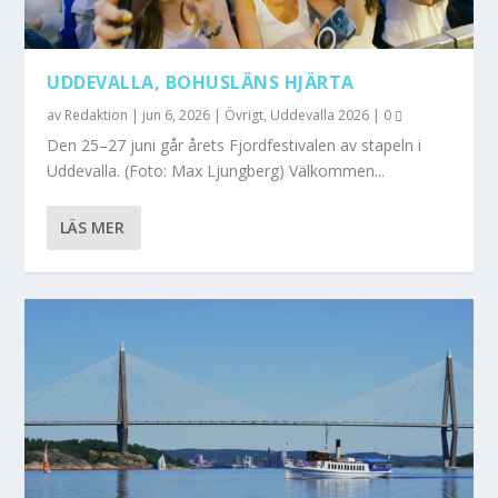
UDDEVALLA, BOHUSLÄNS HJÄRTA
av
Redaktion
|
jun 6, 2026
|
Övrigt
,
Uddevalla 2026
|
0
Den 25–27 juni går årets Fjordfestivalen av stapeln i
Uddevalla. (Foto: Max Ljungberg) Välkommen...
LÄS MER