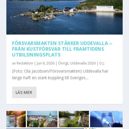
FÖRSVARSMAKTEN STÄRKER UDDEVALLA –
FRÅN KUSTFÖRSVAR TILL FRAMTIDENS
UTBILDNINGSPLATS
av
Redaktion
|
jun 6, 2026
|
Övrigt
,
Uddevalla 2026
|
0
(Foto: Ola Jacobsen/Försvarsmakten) Uddevalla har
länge haft en stark koppling till Sveriges...
LÄS MER