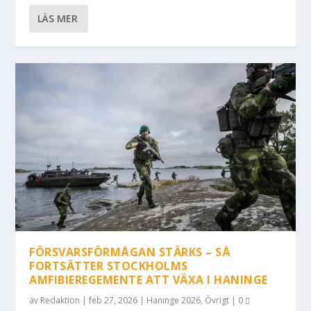
LÄS MER
FÖRSVARSFÖRMÅGAN STÄRKS – SÅ
FORTSÄTTER STOCKHOLMS
AMFIBIEREGEMENTE ATT VÄXA I HANINGE
av
Redaktion
|
feb 27, 2026
|
Haninge 2026
,
Övrigt
|
0