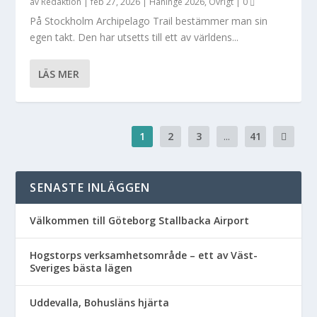
av
Redaktion
|
feb 27, 2026
|
Haninge 2026
,
Övrigt
|
0
På Stockholm Archipelago Trail bestämmer man sin
egen takt. Den har utsetts till ett av världens...
LÄS MER
1
2
3
...
41
SENASTE INLÄGGEN
Välkommen till Göteborg Stallbacka Airport
Hogstorps verksamhetsområde – ett av Väst-
Sveriges bästa lägen
Uddevalla, Bohusläns hjärta