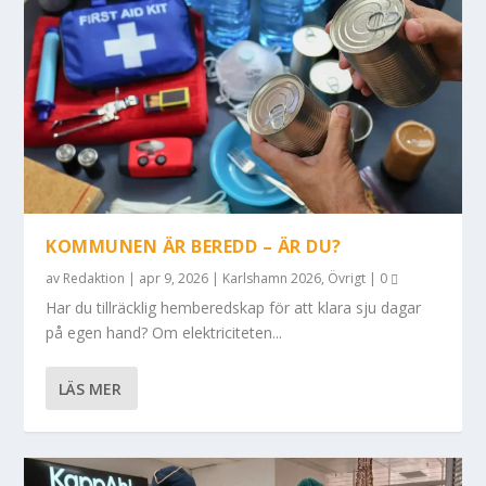
KOMMUNEN ÄR BEREDD – ÄR DU?
av
Redaktion
|
apr 9, 2026
|
Karlshamn 2026
,
Övrigt
|
0
Har du tillräcklig hemberedskap för att klara sju dagar
på egen hand? Om elektriciteten...
LÄS MER