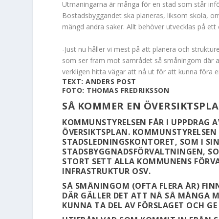
Utmaningarna är många
för en stad som står in
Bostadsbyggandet ska planeras, liksom skola, om
mängd andra saker. Allt behöver utvecklas på ett 
-Just nu håller vi mest på att planera och struktu
som ser fram mot samrådet så småningom där all
verkligen hitta vägar att nå ut för att kunna föra e
TEXT: ANDERS POST
FOTO: THOMAS FREDRIKSSON
SÅ KOMMER EN ÖVERSIKTSPLAN
KOMMUNSTYRELSEN FÅR I UPPDRAG A
ÖVERSIKTSPLAN. KOMMUNSTYRELSEN I
STADSLEDNINGSKONTORET, SOM I SIN
STADSBYGGNADSFÖRVALTNINGEN, SOM 
STORT SETT ALLA KOMMUNENS FÖRVA
INFRASTRUKTUR OSV.
SÅ SMÅNINGOM (OFTA FLERA ÅR) FIN
DÄR GÄLLER DET ATT NÅ SÅ MÅNGA 
KUNNA TA DEL AV FÖRSLAGET OCH GE