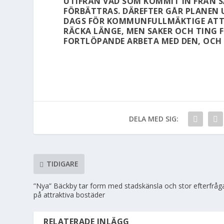
UTIFRÅN VAD SOM KOMMIT IN FRÅN 
FÖRBÄTTRAS. DÄREFTER GÅR PLANEN
DAGS FÖR KOMMUNFULLMÄKTIGE ATT 
RÄCKA LÄNGE, MEN SAKER OCH TING
FORTLÖPANDE ARBETA MED DEN, OCH E
DELA MED SIG:
TIDIGARE
”Nya” Bäckby tar form med stadskänsla och stor efterfråg
på attraktiva bostäder
RELATERADE INLÄGG