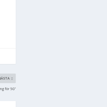
NÄSTA
ing för 5G”