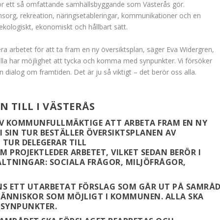
för ett så omfattande samhällsbyggande som Västerås gör.
sorg, rekreation, näringsetableringar, kommunikationer och en
ekologiskt, ekonomiskt och hållbart sätt.
rera arbetet för att ta fram en ny översiktsplan, säger Eva Widergren,
a har möjlighet att tycka och komma med synpunkter. Vi försöker
n dialog om framtiden. Det är ju så viktigt – det berör oss alla.
 TILL I VÄSTERÅS
V KOMMUNFULLMÄKTIGE ATT ARBETA FRAM EN NY
 SIN TUR BESTÄLLER ÖVERSIKTSPLANEN AV
 TUR DELEGERAR TILL
PROJEKTLEDER ARBETET, VILKET SEDAN BERÖR I
LTNINGAR: SOCIALA FRÅGOR, MILJÖFRÅGOR,
NS ETT UTARBETAT FÖRSLAG SOM GÅR UT PÅ SAMRÅD
MÄNNISKOR SOM MÖJLIGT I KOMMUNEN. ALLA SKA
 SYNPUNKTER.