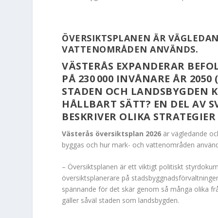
ÖVERSIKTSPLANEN ÄR VÄGLEDAN
VATTENOMRÅDEN ANVÄNDS.
VÄSTERÅS EXPANDERAR BEFO
PÅ 230 000 INVÅNARE ÅR 2050 
STADEN OCH LANDSBYGDEN K
HÅLLBART SÄTT? EN DEL AV S
BESKRIVER OLIKA STRATEGIER
Västerås översiktsplan 2026
är vägledande och
byggas och hur mark- och vattenområden används 
– Översiktsplanen är ett viktigt politiskt styrd
översiktsplanerare på stadsbyggnads­förvaltningen 
spännande för det skär genom så många olika frå
gäller såväl staden som landsbygden.