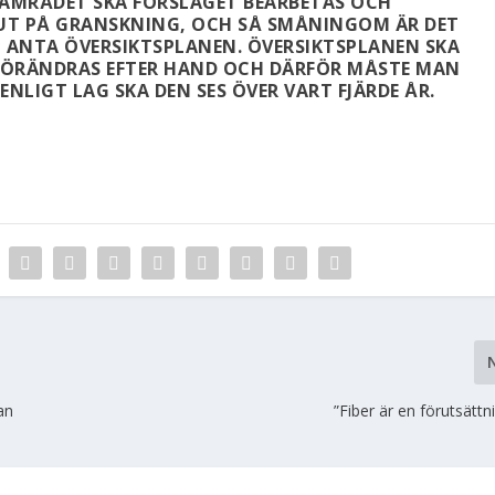
SAMRÅDET SKA FÖRSLAGET BEARBETAS OCH
 UT PÅ GRANSKNING, OCH SÅ SMÅNINGOM ÄR DET
ANTA ÖVERSIKTSPLANEN. ÖVERSIKTSPLANEN SKA
 FÖRÄNDRAS EFTER HAND OCH DÄRFÖR MÅSTE MAN
NLIGT LAG SKA DEN SES ÖVER VART FJÄRDE ÅR.
an
”Fiber är en förutsättn