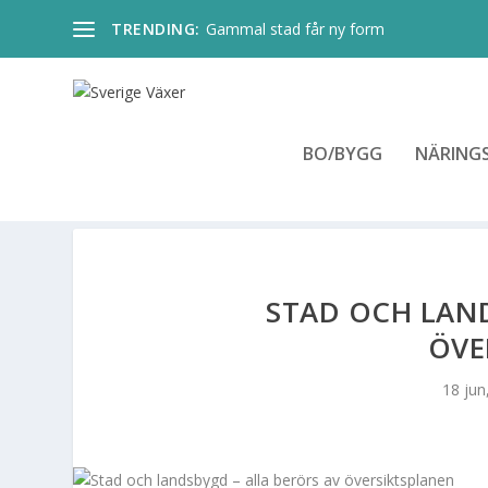
TRENDING:
Gammal stad får ny form
BO/BYGG
NÄRINGS
STAD OCH LAND
ÖVE
18 jun