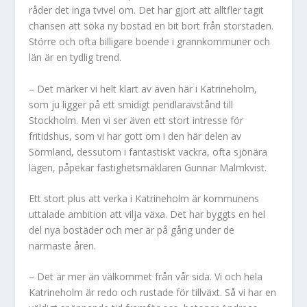
råder det inga tvivel om. Det har gjort att alltfler tagit
chansen att söka ny bostad en bit bort från storstaden.
Större och ofta billigare boende i grannkommuner och
län är en tydlig trend.
– Det märker vi helt klart av även här i Katrineholm,
som ju ligger på ett smidigt pendlaravstånd till
Stockholm. Men vi ser även ett stort intresse för
fritidshus, som vi har gott om i den här delen av
Sörmland, dessutom i fantastiskt vackra, ofta sjönära
lägen, påpekar fastighetsmäklaren Gunnar Malmkvist.
Ett stort plus att verka i Katrineholm är kommunens
uttalade ambition att vilja växa. Det har byggts en hel
del nya bostäder och mer är på gång under de
närmaste åren.
– Det är mer än välkommet från vår sida. Vi och hela
Katrineholm är redo och rustade för tillväxt. Så vi har en