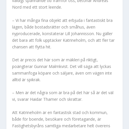
väldigt spännande tid framför oss, betonar Andreas
Nord med ett stort leende.
– Vi har många fina objekt att erbjuda i fantastiskt bra
lägen, både bostadsrätter och småhus, även
nyproducerade, konstaterar Lill Johannisson. Nu gäller
det bara att folk upptäcker Katrineholm, och att fler tar
chansen att flytta hit.
Det är precis
det här som är mäkleri på riktigt,
poängterar Gunnar Malmkvist. Det vill säga att lyckas
sammanfoga köpare och säljare, även om vägen inte
alltid är spikrak.
– Men är det några som är bra på det här så är det väl
vi, svarar Haidar Thamer och skrattar.
Att Katrineholm är en fantastisk stad och kommun,
både för boende, besökare och företagande, är
Fastighetsbyråns samtliga medarbetare helt överens